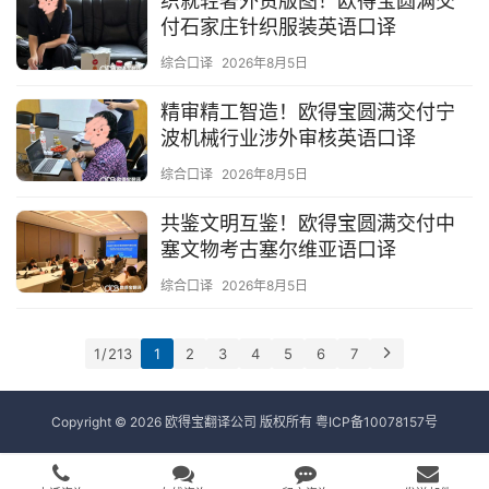
织就轻奢外贸版图！欧得宝圆满交
付石家庄针织服装英语口译
综合口译
2026年8月5日
精审精工智造！欧得宝圆满交付宁
波机械行业涉外审核英语口译
综合口译
2026年8月5日
共鉴文明互鉴！欧得宝圆满交付中
塞文物考古塞尔维亚语口译
综合口译
2026年8月5日
1 / 213
1
2
3
4
5
6
7
Copyright © 2026 欧得宝翻译公司 版权所有
粤ICP备10078157号