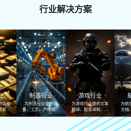
行业解决方案
业
制造行业
游戏行业
供合规
为制造行业提供设
为游戏行业提供文本
为航
资管、
备、工艺、产线相关
翻译、配音译制、美
文档
务多语
专业多语言翻译及本
术适配、文化合规校
外项
服务。
地化配套服务。
验一站式游戏本地化
业翻
解决方案。