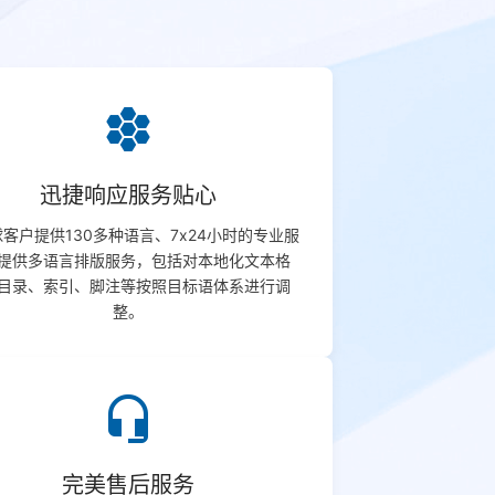
hive
迅捷响应服务贴心
客户提供130多种语⾔、7x24小时的专业服
提供多语言排版服务，包括对本地化文本格
目录、索引、脚注等按照目标语体系进行调
整。
headset_mic
完美售后服务