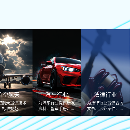
航空航天
汽车行业
法律行业
空航天提供技术
为汽车行业提供研发
为法律行业提供合同
、标准规范、涉
资料、整车手册、合
文书、涉外案件、仲
目沟通全流程专
规法规、海外营销全
裁庭审、资质认证精
译与本地化解决
链条专业本地化翻译
准合规的法律翻译解
方案。
解决方案。
决方案。