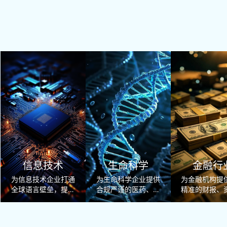
信息技术
生命科学
金融行
为信息技术企业打通
为生命科学企业提供
为金融机构提
全球语言壁垒，提供
合规严谨的医药、器
精准的财报、
专业技术、法务、营
械、临床多语种翻译
风控、跨境业
销全品类多语言翻译
与专业本地化服务。
种专业翻译
与本地化服务。