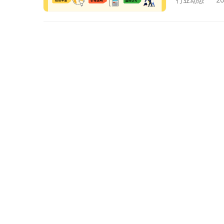
系认证和IS
据。像欧得宝翻
重认证，确保