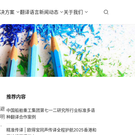
解决方案
翻译语言
新闻动态
关于我们
推荐内容
避
中国船舶重工集团第七一二研究所行业标准多语
明
种翻译合作案例
首
精准传译 | 欧得宝同声传译全程护航2025香港和
理体