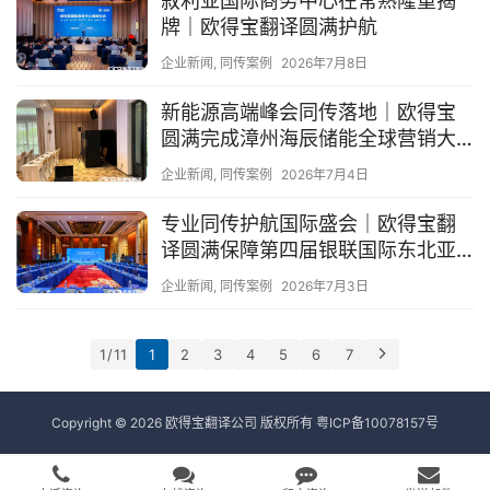
叙利亚国际商务中心在常熟隆重揭
牌｜欧得宝翻译圆满护航
企业新闻
,
同传案例
2026年7月8日
新能源高端峰会同传落地｜欧得宝
圆满完成漳州海辰储能全球营销大
会英语同传项目
企业新闻
,
同传案例
2026年7月4日
专业同传护航国际盛会｜欧得宝翻
译圆满保障第四届银联国际东北亚
区域理事会第二次会议
企业新闻
,
同传案例
2026年7月3日
1 / 11
1
2
3
4
5
6
7
Copyright © 2026 欧得宝翻译公司 版权所有
粤ICP备10078157号