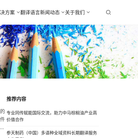
解决方案
翻译语言
新闻动态
关于我们
推荐内容
的
专业同传赋能国际交流，助力中马棕榈油产业高
件
价值合作
译
参天制药（中国）多语种全域资料长期翻译服务
​​