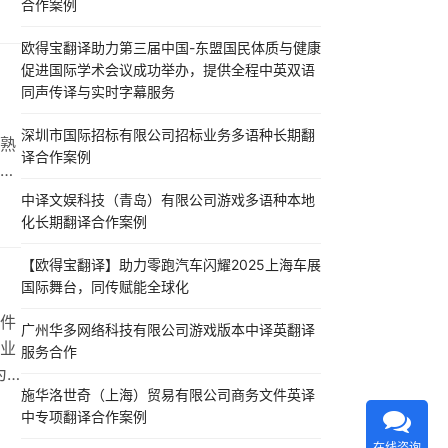
合作案例
述模
求，
欧得宝翻译助力第三届中国-东盟国民体质与健康
促进国际学术会议成功举办，提供全程中英双语
同声传译与实时字幕服务
深圳市国际招标有限公司招标业务多语种长期翻
熟
译合作案例
案
翻译
中译文娱科技（青岛）有限公司游戏多语种本地
化长期翻译合作案例
语
【欧得宝翻译】助力零跑汽车闪耀2025上海车展
国际舞台，同传赋能全球化
件
广州华多网络科技有限公司游戏版本中译英翻译
业
服务合作
为
施华洛世奇（上海）贸易有限公司商务文件英译
选
中专项翻译合作案例
方
在线咨询