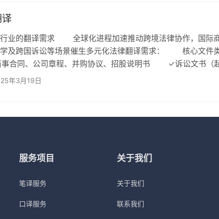
核心文件类型： 诉讼文书翻译：起诉书、答辩状、判决书、
保法律效力不受语言障碍影响； 仲裁文件翻译：国际商会仲
翻译
业的翻译需求 全球化进程加速推动跨境法律协作，国际
留学及跨国诉讼等场景催生多元化法律翻译需求： 核心文件
事合同、公司章程、并购协议、招股说明书 ✓诉讼文书（
书、调解书） ✓国际公约、条约、仲裁裁决（如联合国国际
025年3月19日
合规文件（监管报告、免责声明、政策白皮书） 行业挑战
性：法律条款涉及权利义务关系，译文偏差可能引发重大法律
适配性：各国法律体系差异及文化习俗影响条款执行效力； …
服务项目
关于我们
笔译服务
关于我们
口译服务
联系我们