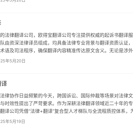
​​：精准翻译条款中的管辖权、适用法律等关键内容，规避因表
； ​​裁决书与裁决执行文件​​：确保译文符合《纽约公约》要
国高效执行； ​​证据材料​​：…
译
律翻译公司，欧得宝翻译公司专注提供权威的​​起诉书翻译​​服
队由资深法律译员组成，均具备法律专业背景与翻译资质认证，
术语及司法程序，确保翻译内容精准传达原文含义。无论是涉外
诉讼，我们均能提供符合法院要求的盖章译本。 ​一、起诉书
025年5月20日
1.精准沟通需求​​：根据客户需求定制​​起诉书翻译​​方案，明确语言
等细节。 ​​2.多语种覆盖​​：支持中、英、日、法、德等230+
国诉讼场景下的多语言需求。…
翻译
律协作日益频繁的今天，跨国诉讼、国际仲裁等场景对法律文
与时效性提出了严苛要求。作为深耕法律翻译领域近二十年的专
翻译公司凭借“法律+翻译”复合型人才梯队与全流程质控体系，
高效、权威的法律诉讼翻译服务，成为众多跨国企业与律所的首
025年5月19日
得宝的法律诉讼翻译服务涵盖以下核心场景，并提供定制化解决