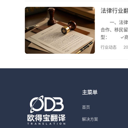
案： 1、
解书等，确
法律行业
则…
一、法律行
合作、移民
型： ✓商
诉书、判决
行业动态
2
文件） ✓
▪术语精准
险； ▪文化
主菜单
首页
解决方案