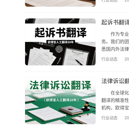
​​仲裁协议
糊引发的争议
助力裁决在多
起诉书翻
作为专业的法
务。我们的团
悉国内外法律
件还是国内
行业动态
2
服务详情 ​​
对、紧急程度
言对，满足跨
法律诉讼
在全球化法
翻译的精准性
机构，欧得宝
全球客户提供
行业动态
2
合作伙伴。欧