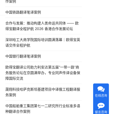
作案例
”
半导
中国铁路翻译笔译案例
导
合作与发展：推动构建人类命运共同体 —— 欧
…
得宝翻译全程护航 2026 香港合作发展论坛
深圳哈工大商学院国际培训圆满落幕｜欧得宝英
语交传全程护航
中国银行翻译笔译案例
欧得宝翻译公司助力利安达第五届“一带一路”商
务服务论坛在京圆满举办，专业同声传译设备保
障国际交流
晟翔科技哈萨克斯坦基建项目中译俄工程翻译服
务案例
在线咨询
中国船舶重工集团第七一二研究所行业标准多语
种翻译合作案例
留言咨询