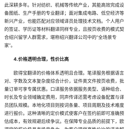
此深耕多年。针对纺织、机械等传统产业，其能高效完成设
备图纸、生产手册的专业翻译；面对集成电路、低空经济等
新兴产业，也能匹配对应领域译员处理技术文档。个人用户
的签证、学历证等材料翻译同样专业，且按页收费的模式契
合绍兴留学人群需求，堪称绍兴翻译公司中的“全场景专
家”。
　4.价格透明合理，性价比高
　　欧得宝翻译的价格体系透明且合理。笔译服务根据语言
对、字数及文本复杂度综合计价，证件类文件按页收费，批
量订单可享专属优惠。口译服务依据服务类型、语种组合、
时长及专业领域确定费用，同声传译还需考虑设备配置与译
员团队规模。本地化项目则按词条量、项目周期及技术难度
进行报价。这种清晰的定价模式使客户在签约前即可准确预
估成本，有效规避后续争议。在保障专业品质的前提下，欧