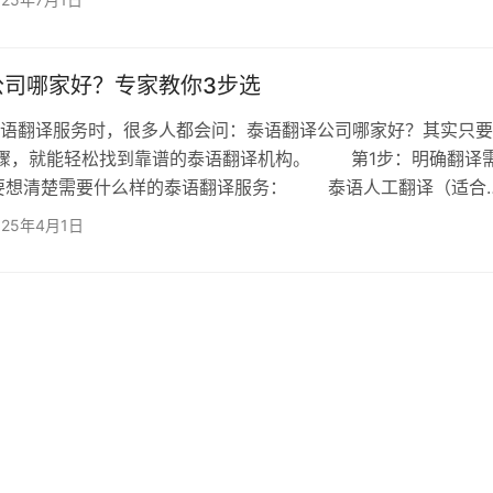
者的要求差异显著。例如： ​​法律合同​​需精准对应泰国《民
“สัญญา”（合同）可能衍生出12种细分类型； ​​医疗报告​​
如“ไต”（肾脏）在不同语境下需…
公司哪家好？专家教你3步选
翻译服务时，很多人都会问：泰语翻译公司哪家好？其实只要
步骤，就能轻松找到靠谱的泰语翻译机构。 第1步：明确翻译
想清楚需要什么样的泰语翻译服务： 泰语人工翻译（适合
书面翻译） 泰语口译（适合会议、商务谈判等场合） 专
025年4月1日
法律、医疗等专业领域） 欧得宝翻译提供全方位的泰语翻译
案，满足不同场景需求。 第2步：考察翻译公司资质 好
应该具备： ✅专业翻译团队（母语译员更佳） ✅丰富…