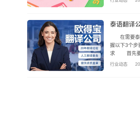
不同领域对译
典》术语，一个
解剖学术语，
泰语翻译
在需要泰语
握以下3个
求 首先要
件、合同等
行业动态
2
泰语翻译（
公司解决方
语翻译公司