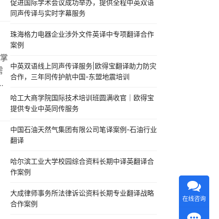
促进国际学术会议成功举办，提供全程中英双语
商法
同声传译与实时字幕服务
涉及
珠海格力电器企业涉外文件英译中专项翻译合作
案例
掌
中英双语线上同声传译服务|欧得宝翻译助力防灾
需
合作，三年同传护航中国-东盟地震培训
文
业
哈工大商学院国际技术培训班圆满收官｜欧得宝
服务
提供专业中英同传服务
的泰
中国石油天然气集团有限公司笔译案例-石油行业
翻译
哈尔滨工业大学校园综合资料长期中译英翻译合
作案例
大成律师事务所法律诉讼资料长期专业翻译战略
在线咨询
合作案例