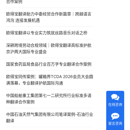
合作案例
泰语
​​
欧得宝翻译助力中委经贸合作新篇章｜跨越语言
鸿沟 连接发展机遇
欧得宝翻译以专业实力筑就丝路音乐对话之桥
深耕跨境劳动合规领域｜欧得宝翻译高标准护航
京沪两大国际专业盛会
国家食药监局食品行业百万字专业翻译合作案例
欧得宝同传案例：罐箱界TCDA 2026会员大会圆
满落幕，专业翻译护航国际沟通
中国船舶重工集团第七一二研究所行业标准多语
种翻译合作案例
在线咨询
中国石油天然气集团有限公司笔译案例-石油行业
翻译
留言咨询