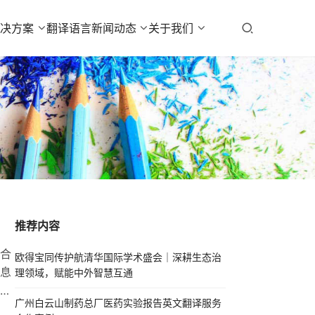
解决方案
翻译语言
新闻动态
关于我们
推荐内容
合
欧得宝同传护航清华国际学术盛会｜深耕生态治
息
理领域，赋能中外智慧互通
泰
广州白云山制药总厂医药实验报告英文翻译服务
​​