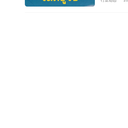
​​泰语文件
口译​​：商
：精准转换技