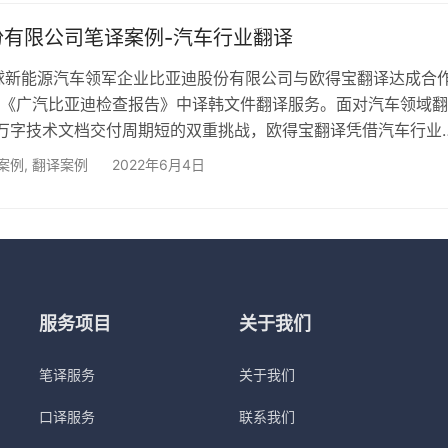
车专业术语库 活动文案翻译：适配国际发布会、品牌联名活动需求
、新闻稿多语种同步输出 🔹​专业化同声传译 配…
份有限公司笔译案例-汽车行业翻译
全球新能源汽车领军企业比亚迪股份有限公司与欧得宝翻译达成合
《广汽比亚迪检查报告》中译韩文件翻译服务。面对汽车领域翻
万字技术文档交付周期短的双重挑战，欧得宝翻译凭借汽车行业
，精准完成项目交付。 ▲汽车行业翻译专家如何攻克技术难点
案例
,
翻译案例
2022年6月4日
及的电池技术、车辆安全标准等专业内容，欧得宝组建了由韩国
工程师组成的翻译小组。依托自主研发的汽车术语库，专业译员
库实时更新，确保”电池能量密度”&#8…
服务项目
关于我们
笔译服务
关于我们
口译服务
联系我们