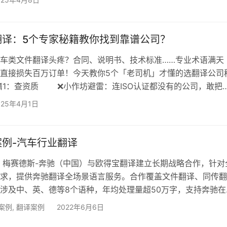
车企出海，欧得宝翻译保驾护航： 1、多语种覆盖能
到东南亚、中东，我们精准适配全球各区域语言需求，支持英语
意大利语，拉美西语，欧洲西语，荷兰语，挪威语，瑞典语，欧
翻译：5个专家秘籍教你找到靠谱公司？
类文件翻译头疼？合同、说明书、技术标准……专业术语满天
直接损失百万订单！今天教你5个「老司机」才懂的选翻译公司
1：查资质 ❌小作坊避雷：连ISO认证都没有的公司，敢把
」交给他？ ✅正确操作：找有「ISO 9001+ISO 17001双
025年4月1日
，比如欧得宝翻译这种中美翻译协会会员，20年本土经验，深
！ 秘籍2：看经验 汽车翻译不是「单词替换」！发动机
序、专利文件……没10年行业经验根本玩不转！…
例-汽车行业翻译
起，梅赛德斯-奔驰（中国）与欧得宝翻译建立长期战略合作，针对
求，提供奔驰翻译全场景语言服务。合作覆盖文件翻译、同传翻
涉及中、英、德等8个语种，年均处理量超50万字，支持奔驰在
超30场大型国际活动落地。 【服务内容】 🔹​精准化文件服务 ​
案例
,
翻译案例
2022年6月6日
成技术手册、车型参数等文档，建立“新能源电池”“自动驾驶”等