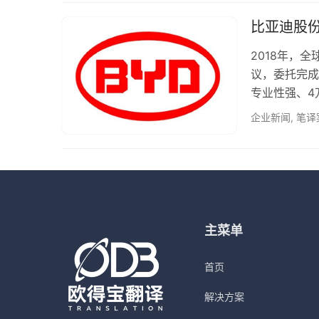
2000+汽
实现活动流程
比亚迪股
2018年，
议，委托完成
专业性强、4
译的成熟经验
企业新闻
,
笔译
针对报告中涉
语译员+汽车
句打磨，术语
主菜单
首页
解决方案