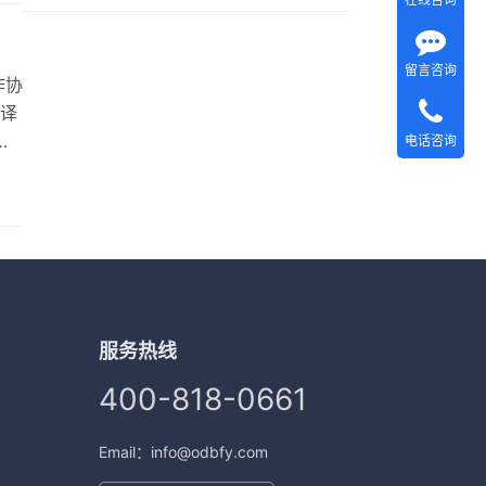
，
留言咨询
作协
译
笔
电话咨询
？
母
逐
服务热线
400-818-0661
Email：info@odbfy.com