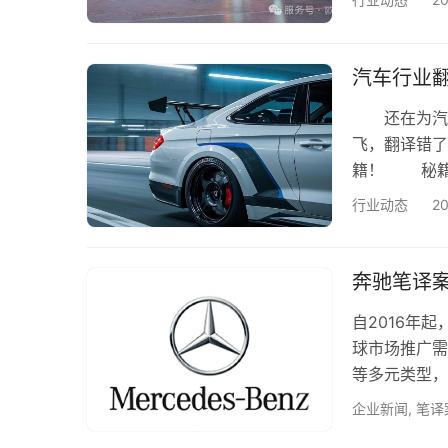
界。 助力
从欧洲、美洲
德语，法语，
汽车行业
语，…
还在为汽车
飞，翻译错了
籍！ 秘籍
「汽车专业翻译
行业动态
2
证」的正规军
车行业标准
数、ECU程
奔驰笔译案
自2016年
球市场推广需
等多元类型，
国及亚太地区
企业新闻
,
笔译
汽车翻译：完