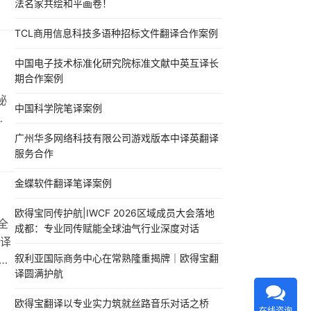
法名家共绘和平画卷！
力
、
TCL商用信息科技多语种招标文件翻译合作案例
葡
中国电子技术标准化研究院标准文献中英互译长
期合作案例
秘
中国科学院笔译案例
认
广州华多网络科技有限公司游戏版本中译英翻译
谙汽
服务合作
参
金蝶软件翻译笔译案例
欧得宝同传护航|IWCF 2026区域成员大会落地
全
成都：专业同传赋能全球油气行业深度对话
译
叙利亚国际商务中心在常熟隆重揭牌｜欧得宝翻
中
译圆满护航
奔驰
欧得宝翻译以专业实力筑就丝路音乐对话之桥
在线咨询