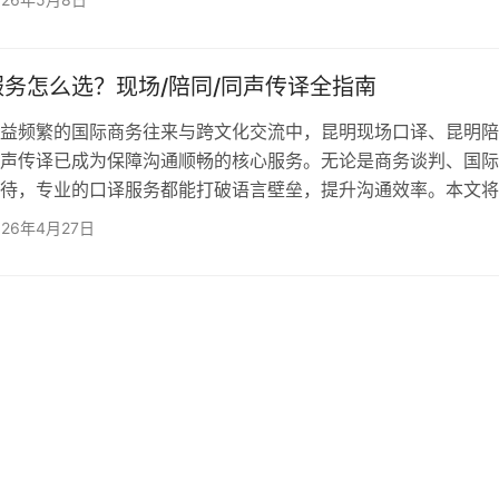
核心考量因素 1、专业团队与服务能力 优秀的同声传
一个具备多种语言能力的专业团队，特别是针对北欧语言（如丹
等小语种的支持。同时，公司还需具备系统化服务能力，能够提
务怎么选？现场/陪同/同声传译全指南
频繁的国际商务往来与跨文化交流中，昆明现场口译、昆明陪
声传译已成为保障沟通顺畅的核心服务。无论是商务谈判、国际
待，专业的口译服务都能打破语言壁垒，提升沟通效率。本文将
昆明口译服务的类型、挑选要点，并推荐优质服务提供商。 
026年4月27日
类型及适用场景 1.昆明陪同翻译：商务场景的贴身语言伙伴
译适用于商务谈判、外事接待、展会交流等场景，译员需具备
知识，精准传递专业术语。例如在昆明进出口商品交易会上，陪