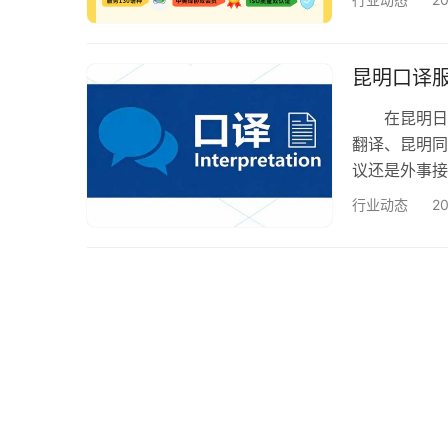
译公司。 
公司必须拥有
语）、马来语
昆明口译服
定制…
在昆明日益
翻译、昆明同
议还是外事接
您详细解析
行业动态
2
昆明口译服务
昆明陪同翻
厚的行业背景
翻译…