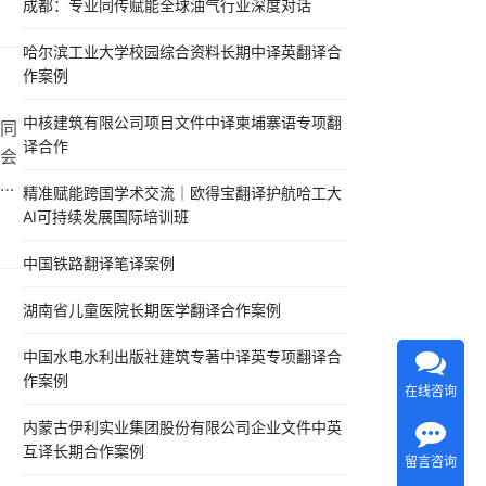
成都：专业同传赋能全球油气行业深度对话
译
麦
哈尔滨工业大学校园综合资料长期中译英翻译合
供
作案例
中核建筑有限公司项目文件中译柬埔寨语专项翻
同
译合作
会
为
精准赋能跨国学术交流｜欧得宝翻译护航哈工大
一、
AI可持续发展国际培训班
中国铁路翻译笔译案例
深
同
湖南省儿童医院长期医学翻译合作案例
中国水电水利出版社建筑专著中译英专项翻译合
作案例
在线咨询
内蒙古伊利实业集团股份有限公司企业文件中英
互译长期合作案例
留言咨询