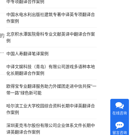
中专项翻译合作案例
与
如
中国水电水利出版社建筑专著中译英专项翻译合
掌
作案例
北京积水潭医院骨科专业文献英译中翻译合作案
的
例
，
中国人寿翻译笔译案例
智
的
中译文娱科技（青岛）有限公司游戏多语种本地
化长期翻译合作案例
如
欧得宝专业翻译服务助力外媒团走进中信共探“一
带一路”绿色新可能
哈尔滨工业大学校园综合资料长期中译英翻译合
作案例
在线咨询
深圳麦克韦尔股份有限公司企业体系文件长期中
译英翻译合作案例
留言咨询