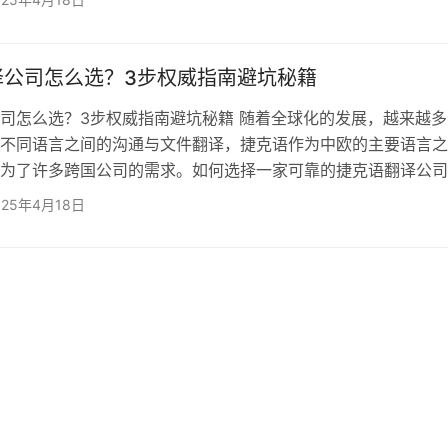
预测翻译费用。 1. 翻译难度与领域专精 捷克语翻译的收费标准
度密切相关。一般来说，技术性强或专业性要求高的翻译项目（
学报告、工程技术文献等）将收费较高。这是因为需要译员不仅
译公司怎么选？3步权威指南避坑秘籍
司怎么选？3步权威指南避坑秘籍 随着全球化的发展，越来越多
不同语言之间的沟通与文件翻译，捷克语作为中欧的主要语言之
为了许多跨国公司的需求。如何选择一家可靠的捷克语翻译公司
陷阱或翻译质量问题？将为您提供3个实用步骤，帮助您做出明
025年4月18日
步：检查公司资质与认证 在选择捷克语翻译公司时，首先要关注
质和认证。一家专业的翻译公司应该拥有相关的行业资质认证，
1质量管理认证和ISO 17100翻译服务认证，这些认证能够保证…