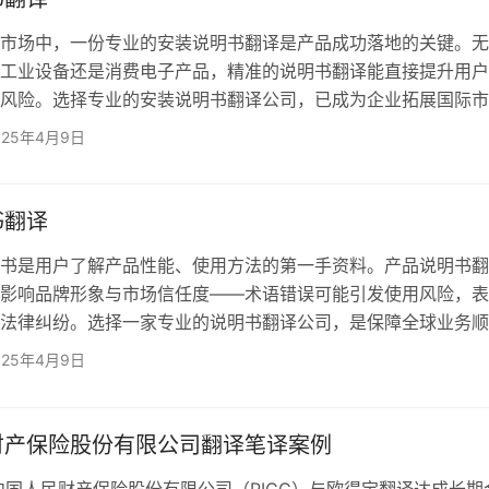
场中，一份专业的安装说明书翻译是产品成功落地的关键。无
工业设备还是消费电子产品，精准的说明书翻译能直接提升用户
风险。选择专业的安装说明书翻译公司，已成为企业拓展国际市
。 一、安装说明书翻译为什么要选专业翻译机构？ 1、准
025年4月9日
性 安装步骤、参数说明的细微误差可能引发严重事故。专业
行业术语，确保技术细节零偏差。 2、本地化提升用户
作习惯、计量单位有差异化需求。母语译者的文化适配能力，能
书翻译
是用户了解产品性能、使用方法的第一手资料。产品说明书翻
影响品牌形象与市场信任度——术语错误可能引发使用风险，表
法律纠纷。选择一家专业的说明书翻译公司，是保障全球业务顺
。 一、为什么产品说明书翻译如此重要？ 1、打破语言
025年4月9日
球市场 无论您的产品是药品、汽车还是电子设备，若想让海
用”，说明书必须“说他们的语言”。欧得宝翻译覆盖全球130个语
语种，确保您的产品信息无死角触达目标用户。 2、专业翻…
财产保险股份有限公司翻译笔译案例
，中国人民财产保险股份有限公司（PICC）与欧得宝翻译达成长期