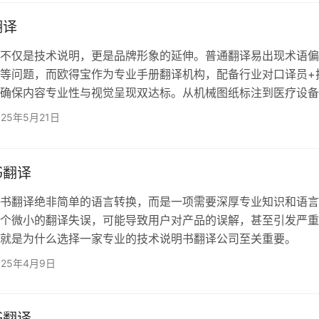
英语、日语、德语等），还拥有机械、电子、汽车工程等专业背
“手册翻译公司”合作中，译员会结合技术网页的上下文，准确处
翻译
仅是技术说明，更是品牌形象的延伸。普通翻译易出现术语偏
等问题，而欧得宝作为专业手册翻译机构，配备行业对口译员+
确保内容专业性与视觉呈现双达标。从机械图纸标注到医疗设备
一处细节都经得起国际市场检验。 欧得宝翻译的​​产品手册
025年5月21日
机械工程、医疗器械、汽车制造、新能源、生物医药等78个细分领
站式解决方案，覆盖从技术文档到用户指南的全流程翻译需求：
：支持英语、德语、日语、西班牙语等30+语种，满足不同市
书翻译
翻译绝非简单的语言转换，而是一项需要深厚专业知识和语言
个微小的翻译失误，可能导致用户对产品的误解，甚至引发严重
这就是为什么选择一家专业的技术说明书翻译公司至关重要。
，作为行业内优秀的翻译机构，拥有全球130个语种的强大翻译
025年4月9日
专业的说明书翻译服务。我们的服务范围广泛，涵盖从药品到汽
电子等各个行业领域，确保您的产品信息能够准确无误地传达给
户。 ✔行业全覆盖，专业更可靠 从医疗器械到汽车制造
书翻译