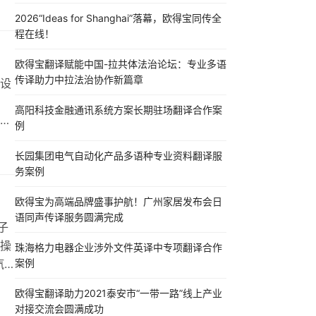
2026“Ideas for Shanghai”落幕，欧得宝同传全
定
程在线！
全与
欧得宝翻译赋能中国-拉共体法治论坛：专业多语
传译助力中拉法治协作新篇章
设
高阳科技金融通讯系统方案长期驻场翻译合作案
树
例
复杂
甚
长园集团电气自动化产品多语种专业资料翻译服
务案例
、
语
欧得宝为高端品牌盛事护航！广州家居发布会日
语同声传译服务圆满完成
子
操
珠海格力电器企业涉外文件英译中专项翻译合作
汽
案例
能
欧得宝翻译助力2021泰安市“一带一路”线上产业
不仅
对接交流会圆满成功