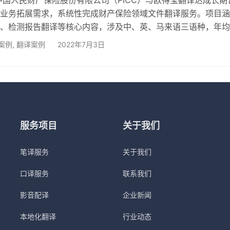
业务拓展需求，系统性完成财产保险领域文件翻译服务。项目涵
、检测报告翻译等核心内容，涉及中、英、马来语三语种，年均
字，支持PICC在东南亚、非洲等10余个国家的业务落地。 【服务
案例
,
翻译案例
2022年7月3日
精准化术语管理 手册翻译：针对财产险条款、理赔服务手册等文件，
“第三者责任险”等3000+专业术语库，确保条款表述符合国际保险
测报告翻译：完成车险定损报告、风险评估报告…
服务项目
关于我们
笔译服务
关于我们
口译服务
联系我们
影音配译
企业新闻
本地化翻译
行业动态