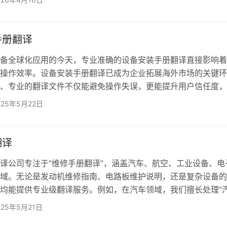
，普通翻译易出现术语混乱、参数错误，引发合规风险与使用故
排版还原度需达标 手册包含图表、目录、索引、编号等固
后需完整还原格式，否则影响阅读体验与正式使用。 信息安
手册翻译
全球化应用的今天，专业准确的设备安装手册翻译直接影响着
操作效率。设备安装手册翻译​​已成为企业拓展海外市场的关键环
、专业的翻译文件不仅能避免操作失误，更能提升用户信任度，
。 设备安装手册通常包含技术参数、流程图解、安全规范等
025年5月22日
兼顾精准性与可读性。非专业翻译易导致术语错误、逻辑混乱，
障或法律纠纷。欧得宝作为资深手册翻译机构，专注工业、机械
，配备行业专家团队，深谙设备安装手册的翻译难点： ①术
翻译
公司专注于“维修手册翻译”，涵盖汽车、航空、工业设备、电
域。无论是发动机维修指南、电路板维护说明，还是复杂设备的
均能提供专业级翻译服务。例如，在汽车领域，我们擅长处理“
译”，精准还原技术参数、故障代码及维修步骤，确保操作人员
025年5月21日
成维护。 我们的译员团队由具备行业背景的双语专家组成，