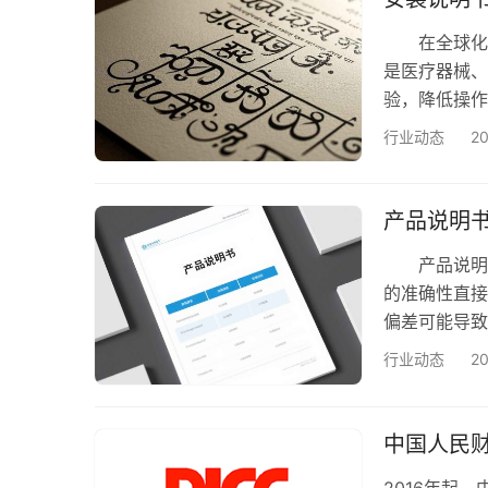
从化工…
在全球化市
是医疗器械、
验，降低操作
的必要选择
行业动态
2
性决定安全
机构需精通
不同地区对操
产品说明
让…
产品说明书
的准确性直接
偏差可能导致
开展的关键
行业动态
2
垒，拓展全
户“无障碍使
从英语到小
中国人民
2016年起