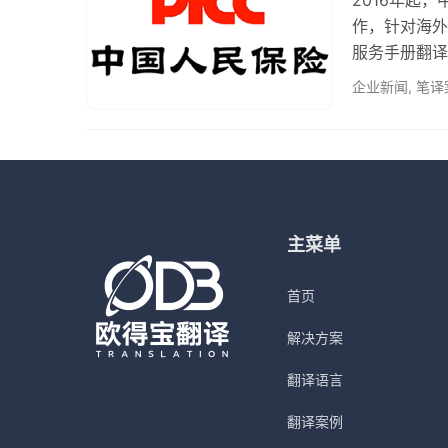
作，针对海外
服务手册翻译
译量超15万
企业新闻
,
笔译
容】 🔹​
立“免赔额”
业标准 ​检
主菜单
首页
解决方案
翻译语言
翻译案例