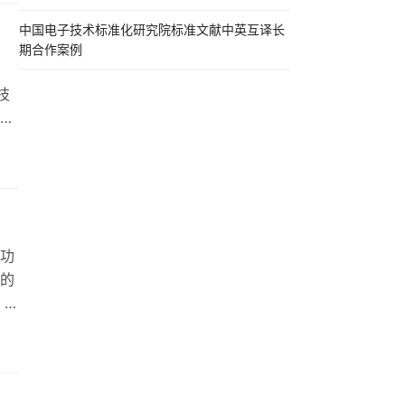
理
中国电子技术标准化研究院标准文献中英互译长
期合作案例
技
参
翻译
域。
…
功
的
 欧
能
全
，