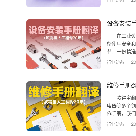
准、安全规范
障。 格式
版式，翻译
设备安装
交付…
在工业设备
备使用安全和
节，一份精准
立品牌形象
行业动态
2
内容，翻译需
至引发设备故
电子等领域
维修手册
精准统…
欧得宝翻译
电器等多个领
作手册，我们
车维修手册翻
行业动态
2
安全高效完