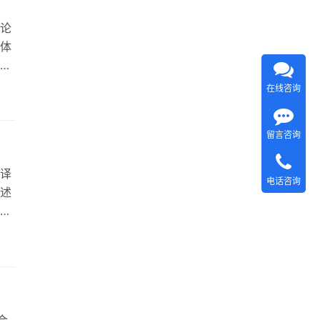
论
体
场
确
在线咨询
翻译
体验
留言咨询
译
电话咨询
述
利
壁
外用
种，
合