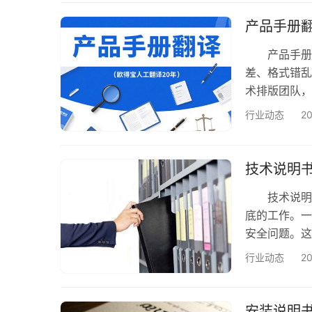
精通多语种（
景。例如，在
产品手册
专业术…
产品手册不
差、格式错乱
术排版团队，
数，我们让每
行业动态
2
服务​​涵盖
欧得宝提供一
多语种覆盖
技术说明
技术说明书
底的工作。一
安全问题。
得宝翻译公司
行业动态
2
力，为您提供
车，从机械到
球每一位用
安装说明