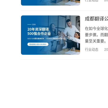
公司的收费方
准： 翻译类
译、口译、同
成都翻译
时间…
在如今全球化
要步骤。而翻
量至关重要。
验，成为了众
行业动态
2
经验，已成为
（ATA）成员
译服务体系认