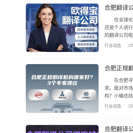
体系认证以及
合肥翻译
在全球化的
还是个人进行
的翻译公司
笔译服务 
行业动态
2
技公司要把自
能清楚了解产
业合作，合同
合肥正规
涉及到…
在合肥寻找
求。面对市场
构？小编总
一、丰富经
行业动态
2
专业覆盖能力
有深厚行业经
员具备扎实的
合肥翻译