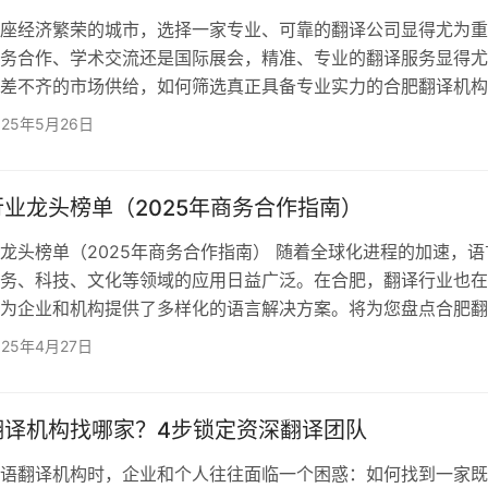
经济繁荣的城市，选择一家专业、可靠的翻译公司显得尤为重
务合作、学术交流还是国际展会，精准、专业的翻译服务显得尤
差不齐的市场供给，如何筛选真正具备专业实力的合肥翻译机构
业标杆案例，为您解析优质翻译服务的核心评判维度。 在合
025年5月26日
资质认证是选择翻译公司的重要参考标准之一。 正规翻译公
构背书。例如欧得宝翻译公司深耕行业20年，不仅是中美两国
更通过ISO9001质量管理体系与ISO17100翻译服务认证…
业龙头榜单（2025年商务合作指南）
龙头榜单（2025年商务合作指南） 随着全球化进程的加速，语
务、科技、文化等领域的应用日益广泛。在合肥，翻译行业也在
为企业和机构提供了多样化的语言解决方案。将为您盘点合肥翻
司，并提供一份2025年的商务合作指南。 合肥翻译行业概况 
025年4月27日
省会，拥有丰富的教育资源和企业资源，对翻译服务的需求日益
务文件翻译、技术文档翻译，还是法律文书翻译，翻译服务已经
内外市场的重要工具。近年来，合肥的翻译行业逐渐形成了以专
翻译机构找哪家？4步锁定资深翻译团队
语翻译机构时，企业和个人往往面临一个困惑：如何找到一家既