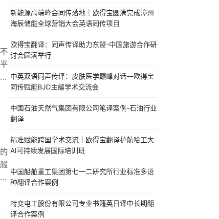
新能源高端峰会同传落地｜欧得宝圆满完成漳州
海辰储能全球营销大会英语同传项目
欧得宝翻译：同声传译助力东盟-中国旅游合作研
不
讨会圆满举行
平
择
中英双语同声传译：皮肤医学巅峰对话—欧得宝
同传赋能BJD主编学术交流会
考标
同传
中国石油天然气集团有限公司笔译案例-石油行业
语
翻译
…
精准赋能跨国学术交流｜欧得宝翻译护航哈工大
AI可持续发展国际培训班
的
服
中国船舶重工集团第七一二研究所行业标准多语
为
种翻译合作案例
公
要依
特变电工股份有限公司专业书籍英日译中长期翻
译合作案例
管理