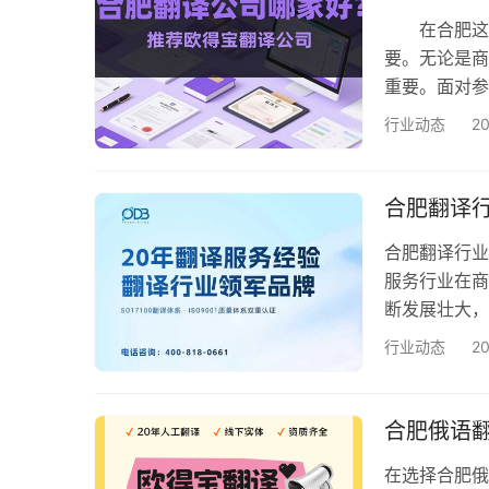
团队需涵…
在合肥这座
要。无论是商
重要。面对参
本文结合行
行业动态
2
译市场上，
须持有权威机
协会认证会员，
合肥翻译行
合肥翻译行业
服务行业在商
断发展壮大，
行业的龙头公
行业动态
2
作为安徽省的
长。无论是商
为企业拓展国
合肥俄语
业…
在选择合肥俄