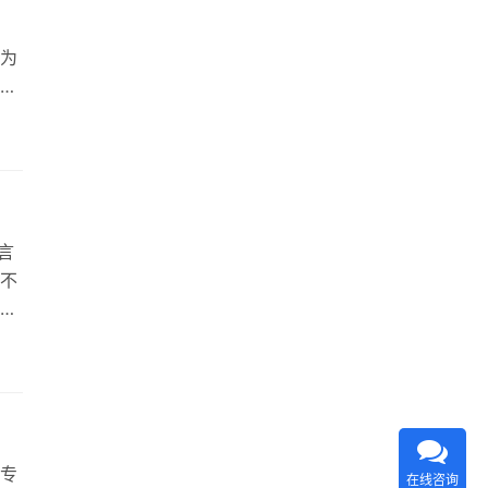
为
？
肥翻
司必
翻译
言
不
译
合肥
增
成
专
在线咨询