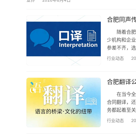
级为覆盖商务沟通、技术资料、法律文件、品牌内容
合肥同声
随着合肥涉
少机构和企业
参差不齐，选
逻辑，帮大
行业动态
2
准 1.资
项目落地经验
翻译错误、
合肥翻译
在当今全球
合同翻译，还
务都起着至关
大家详细解
行业动态
2
司，得从几
据。正规的翻