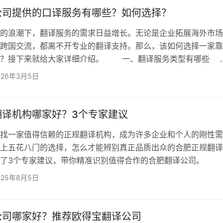
ISO 17100翻译服务体系认证，这表明公司在管理和服…
公司提供的口译服务有哪些？如何选择？
浪潮下，翻译服务的需求日益增长。无论是企业拓展海外市场
跨国交流，都离不开专业的翻译支持。那么，该如何选择一家靠
呢？接下来就给大家详细介绍。 一、翻译服务类型有哪
笔译服务涵盖的范围特别广。专业文件方面，像产品手册，一
026年3月5日
己的新产品推向国际市场，产品手册就需要精准翻译，让外国客
品性能。企业文件里，合同协议的翻译至关重要，比如两家跨国
条款的准确翻译能避免很多后续的纠纷。法律文件中的诉讼文件
翻译机构哪家好？3个专家建议
一家值得信赖的正规翻译机构，成为许多企业和个人的刚性需
上五花八门的选择，怎么才能辨别真正品质出众的合肥正规翻译
结了3个专家建议，带你精准识别值得合作的合肥翻译公司。
验和完备团队是保障 专家首要建议：考察翻译机构的团队沉
025年8月5日
。翻译质量的核心在于“人”。一家正规且优秀的翻译机构，必然
验积累和一支结构合理、高度专业化的翻译团队。这不仅意味着
语言功底，更要求其在特定领域拥有丰富的知识储备和实践经验
公司哪家好？推荐欧得宝翻译公司