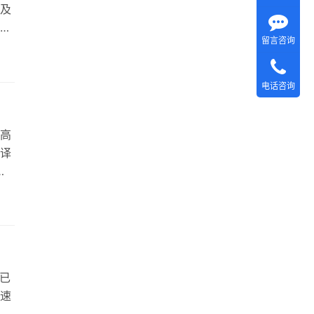
及
四
留言咨询
司
了翻
电话咨询
高
译
翻
欧
把
已
速
为