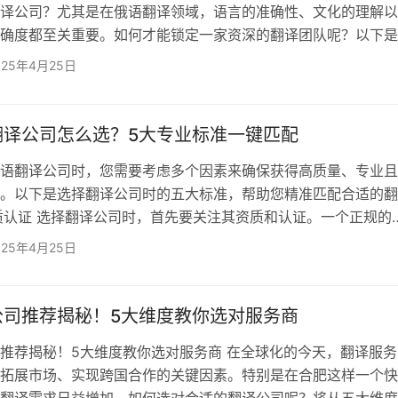
译公司？尤其是在俄语翻译领域，语言的准确性、文化的理解以
确度都至关重要。如何才能锁定一家资深的翻译团队呢？以下是
你做出明智选择。 第一步：考察机构的资质和认证 选择翻译公
025年4月25日
注其资质和认证。正规的翻译公司通常会拥有多个专业认证，如
1质量管理体系认证和ISO 17100翻译服务体系认证。这些认证代表
质量管理和服务标准。比如，欧得宝翻译公司就拥有中美翻…
翻译公司怎么选？5大专业标准一键匹配
语翻译公司时，您需要考虑多个因素来确保获得高质量、专业且
。以下是选择翻译公司时的五大标准，帮助您精准匹配合适的翻
 资质认证 选择翻译公司时，首先要关注其资质和认证。一个正规的
有行业内权威机构的认证，如ISO 9001质量管理体系认证、ISO
025年4月25日
译服务认证等，这些都能够确保公司提供高标准的翻译服务。例如，
通过了ISO9001和ISO17100认证，证明其翻译服务流程严格
标准，且具有强大的专业背景。 2. …
公司推荐揭秘！5大维度教你选对服务商
推荐揭秘！5大维度教你选对服务商 在全球化的今天，翻译服务
拓展市场、实现跨国合作的关键因素。特别是在合肥这样一个快
翻译需求日益增加，如何选对合适的翻译公司呢？将从五大维度