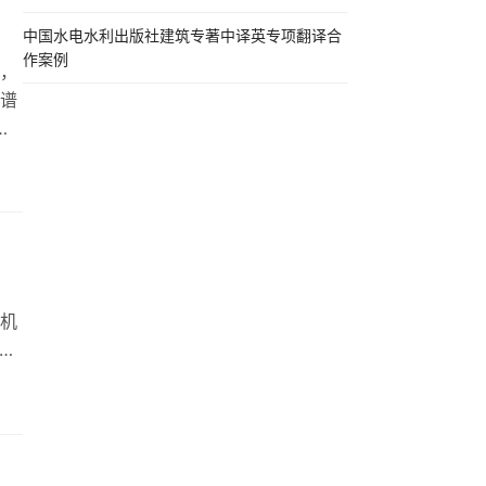
中国水电水利出版社建筑专著中译英专项翻译合
作案例
，
谱
些
家科
户
企
，
机
淀与
拥
译
。