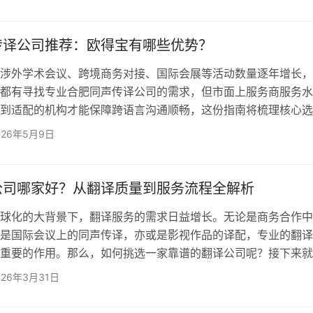
以及本地化运营的综合语言支持。 与此同…
传译公司推荐：欧得宝有哪些优势？
外学术会议、跨境商务对接、国际会展等活动数量逐年增长，
都有寻找专业合肥同声传译公司的需求，但市面上服务商服务水
到适配的机构才能保障跨语言沟通顺畅，这份指南将梳理核心选
家快速筛选靠谱服务商。 一、合肥同声传译公司选择核心参
026年5月9日
质与行业经验 优先选择持有正规翻译服务相关认证、有多年
的机构，避免选择临时拼凑兼职译员的中小服务商，降低专业术
现场应急能力不足的风险。 2.领域匹配度与译员水平 同
公司哪家好？从翻译质量到服务流程全解析
化的大背景下，翻译服务的需求日益增长。无论是商务合作中
是国际会议上的同声传译，亦或是影视作品的译配，专业的翻译
重要的作用。那么，如何挑选一家靠谱的翻译公司呢？接下来就
析。 一、靠谱翻译公司的评判标准 想要找到靠谱的翻译
026年3月31日
个关键方面来考量。 资质是衡量一家翻译公司是否靠谱的重
译公司应具备相关的行业认证和资质，比如通过ISO 9001质量