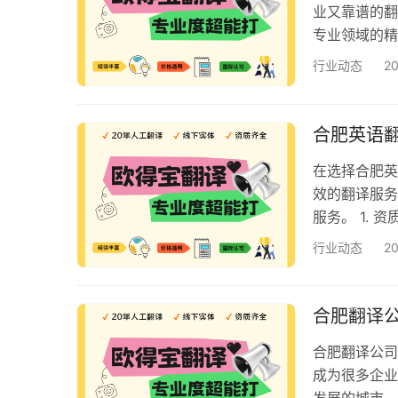
业又靠谱的翻
专业领域的精
个步骤，帮助
行业动态
2
时，首先要关
ISO 900
译机构严格的
合肥英语
在选择合肥英
效的翻译服务
服务。 1.
译公司应当拥
行业动态
2
17100翻
得宝翻译公司便
控，符合国际
合肥翻译
合肥翻译公司
成为很多企业
发展的城市，