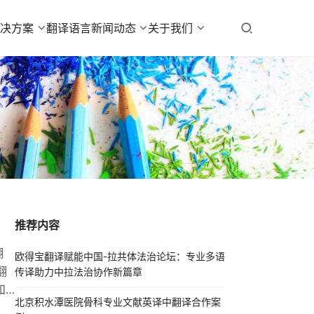
解决方案
翻译语言
新闻动态
关于我们
推荐内容
翻
欧得宝翻译赋能中国-拉共体法治论坛：专业多语
翻
传译助力中拉法治协作新篇章
和
北京积水潭医院骨科专业文献英译中翻译合作案
深