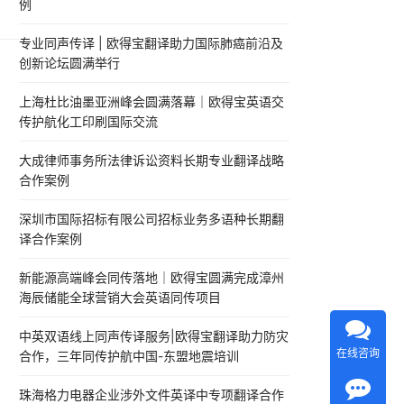
例
以
质量
专业同声传译 | 欧得宝翻译助力国际肺癌前沿及
创新论坛圆满举行
上海杜比油墨亚洲峰会圆满落幕｜欧得宝英语交
传护航化工印刷国际交流
大成律师事务所法律诉讼资料长期专业翻译战略
合作案例
深圳市国际招标有限公司招标业务多语种长期翻
译合作案例
新能源高端峰会同传落地｜欧得宝圆满完成漳州
海辰储能全球营销大会英语同传项目
中英双语线上同声传译服务|欧得宝翻译助力防灾
在线咨询
合作，三年同传护航中国-东盟地震培训
珠海格力电器企业涉外文件英译中专项翻译合作