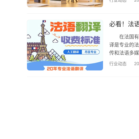
司时，​​资
如： ​​国
（ATA）会
必看！法
在法国有商
译是专业的法
传和法语多媒
准，省钱避
行业动态
2
务文件翻译、
翻译等； 
译难度，我们