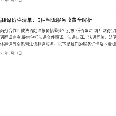
质认证是衡量其专业性的首要标准​​。正规机构需具备行业权威认证
际翻译协会会员资格​​：如中国翻译协会（TAC）、美国翻译协会
员，代表其服务符合国际标准。 ​​…
语翻译价格清单：5种翻译服务收费全解析
务合作？被法语翻译报价搞晕头？别被”低价陷阱”坑！欧得宝
语翻译专家,提供包括法语文件翻译、法语口译、法语同传、法
体翻译等全系列法语翻译服务。以下是我们的服务详情及收费标
坑必看！ 一、法语文件翻译怎么收费？ 服务范围：法语
025年3月31日
法语合同翻译、法语法律文书翻译、法语技术文件翻译、法语病
收费标准：根据行业标准按千字/词计费，根据文件的专业性和
提供不同级别的笔译服务，价格相应调整，…