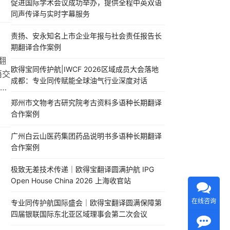
促进国际学术会议成功举办，提供全程中英双语
，例
同声传译与实时字幕服务
责扬、安永知名上市企业年报与社会责任报告长
期翻译合作案例
翻
欧得宝同传护航|IWCF 2026区域成员大会落地
语交
成都：专业同传赋能全球油气行业深度对话
商
郑州市文物考古研究院考古资料多语种长期翻译
历
合作案例
翻
广州白云山医药集团药品说明书多语种长期翻译
合作案例
极致无差技术传递｜欧得宝翻译圆满护航 IPG
Open House China 2026 上海收官站
在线咨询
专业同传护航国际盛会｜欧得宝翻译圆满保障第
四届银联国际东北亚区域理事会第二次会议