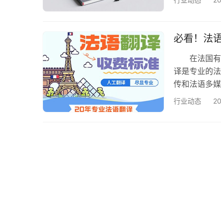
大典型陷阱
证的兼职人员
议”包装为“
必看！法
在法国有商
译是专业的法
传和法语多媒
准，省钱避
行业动态
2
务文件翻译、
翻译等； 
译难度，我们