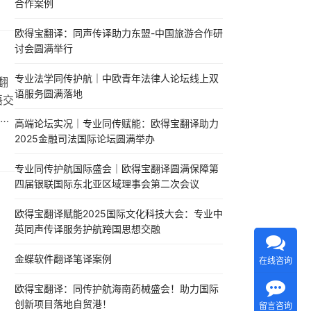
合作案例
业认
会
欧得宝翻译：同声传译助力东盟-中国旅游合作研
讨会圆满举行
专业法学同传护航｜中欧青年法律人论坛线上双
翻
语服务圆满落地
语交
高端论坛实况｜专业同传赋能：欧得宝翻译助力
商
2025金融司法国际论坛圆满举办
历
专业同传护航国际盛会｜欧得宝翻译圆满保障第
翻
四届银联国际东北亚区域理事会第二次会议
欧得宝翻译赋能2025国际文化科技大会：专业中
英同声传译服务护航跨国思想交融
金蝶软件翻译笔译案例
在线咨询
欧得宝翻译：同传护航海南药械盛会！助力国际
创新项目落地自贸港！
留言咨询