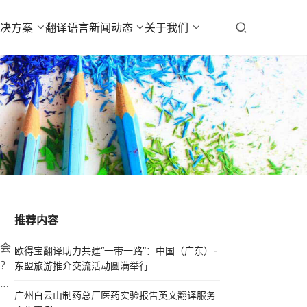
解决方案
翻译语言
新闻动态
关于我们
推荐内容
会
欧得宝翻译助力共建“一带一路”：中国（广东）-
？
东盟旅游推介交流活动圆满举行
机
广州白云山制药总厂医药实验报告英文翻译服务
三