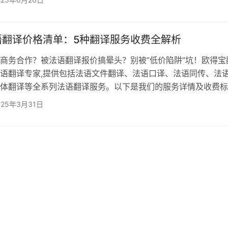
： 资质造假：部分机构宣称“资深译员团队”，实则使用无专
，甚至依赖AI翻译+简单润色； 经验注水：将“参加过10场
10年实战经验”，无法应对医疗、法律、能源等垂直领域术语…
语翻译价格清单：5种翻译服务收费全解析
务合作？被法语翻译报价搞晕头？别被”低价陷阱”坑！欧得宝
语翻译专家,提供包括法语文件翻译、法语口译、法语同传、法
体翻译等全系列法语翻译服务。以下是我们的服务详情及收费标
坑必看！ 一、法语文件翻译怎么收费？ 服务范围：法语
025年3月31日
法语合同翻译、法语法律文书翻译、法语技术文件翻译、法语病
收费标准：根据行业标准按千字/词计费，根据文件的专业性和
提供不同级别的笔译服务，价格相应调整，…