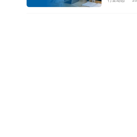
司： 作为沈
的跨国合作背
译、游戏本地
翻译…