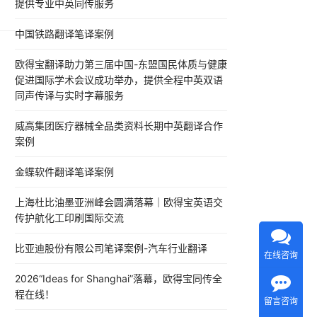
提供专业中英同传服务
富
中国铁路翻译笔译案例
的
欧得宝翻译助力第三届中国-东盟国民体质与健康
促进国际学术会议成功举办，提供全程中英双语
同声传译与实时字幕服务
威高集团医疗器械全品类资料长期中英翻译合作
案例
金蝶软件翻译笔译案例
上海杜比油墨亚洲峰会圆满落幕｜欧得宝英语交
传护航化工印刷国际交流
比亚迪股份有限公司笔译案例-汽车行业翻译
在线咨询
2026“Ideas for Shanghai”落幕，欧得宝同传全
程在线！
留言咨询