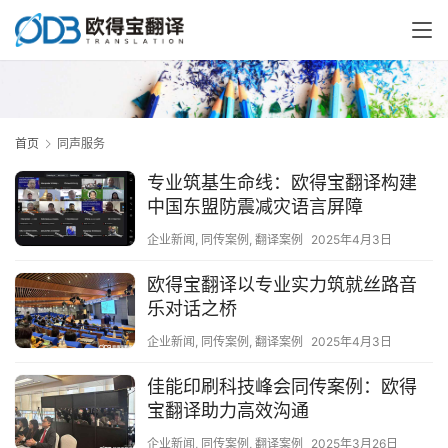
首页
同声服务
专业筑基生命线：欧得宝翻译构建
中国东盟防震减灾语言屏障
企业新闻
,
同传案例
,
翻译案例
2025年4月3日
欧得宝翻译以专业实力筑就丝路音
乐对话之桥
企业新闻
,
同传案例
,
翻译案例
2025年4月3日
佳能印刷科技峰会同传案例：欧得
宝翻译助力高效沟通
企业新闻
,
同传案例
,
翻译案例
2025年3月26日