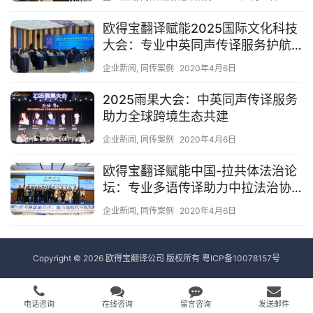
欧得宝翻译赋能2025国际文化科技
大会：专业中英同声传译服务护航
跨国思想交融
企业新闻
,
同传案例
2020年4月6日
2025雨果大会：中英同声传译服务
助力全球跨境生态共建
企业新闻
,
同传案例
2020年4月6日
欧得宝翻译赋能中国-拉共体法治论
坛：专业多语传译助力中拉法治协
作新篇章
企业新闻
,
同传案例
2020年4月6日
Copyright © 2026 欧得宝翻译公司 版权所有
粤ICP备10078157号
电话咨询
在线咨询
留言咨询
发送邮件