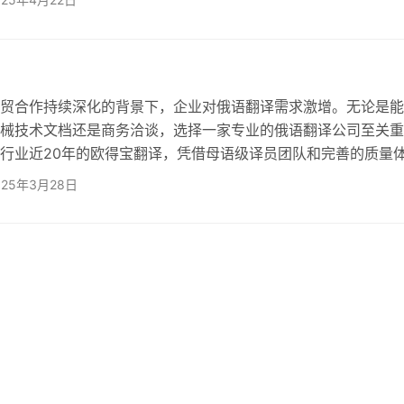
司凭借其卓越的翻译实力和丰富的经验，成为了众多企业的翻译
深耕20年的翻译公司，欧得宝翻译拥有强大的俄语翻译团队和
验，特别适合需要高质量俄语翻译服务的客户。 1. 资质认证，
合作持续深化的背景下，企业对俄语翻译需求激增。无论是能
械技术文档还是商务洽谈，选择一家专业的俄语翻译公司至关重
行业近20年的欧得宝翻译，凭借母语级译员团队和完善的质量
业提供高性价比的俄语人工翻译服务，覆盖文档、口译、本地化
025年3月28日
。 一、俄语翻译服务范围全解析 1、基础服务类型 
：合同、标书、产品手册等中俄互译，精准匹配行业术语 俄
照、驾照、学历证明等涉外材料公证认证 俄语口译服务：商