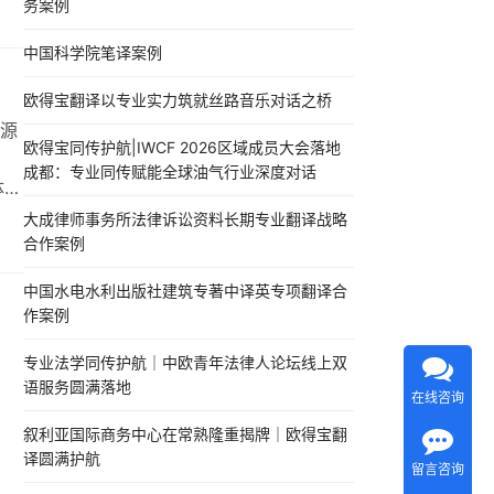
务案例
机
丰富
中国科学院笔译案例
质
欧得宝翻译以专业实力筑就丝路音乐对话之桥
源
欧得宝同传护航|IWCF 2026区域成员大会落地
成都：专业同传赋能全球油气行业深度对话
体
等
大成律师事务所法律诉讼资料长期专业翻译战略
俄
合作案例
语证
中国水电水利出版社建筑专著中译英专项翻译合
务会
作案例
专业法学同传护航｜中欧青年法律人论坛线上双
语服务圆满落地
在线咨询
叙利亚国际商务中心在常熟隆重揭牌｜欧得宝翻
译圆满护航
留言咨询