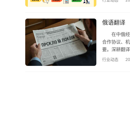
欧得宝翻译公
构。作为一家
的俄语翻译经
俄语翻译
量…
在中俄经贸
合作协议、机
要。深耕翻译
系，为全球企
行业动态
2
全场景需求
语文件翻译
件翻译：护
议、…