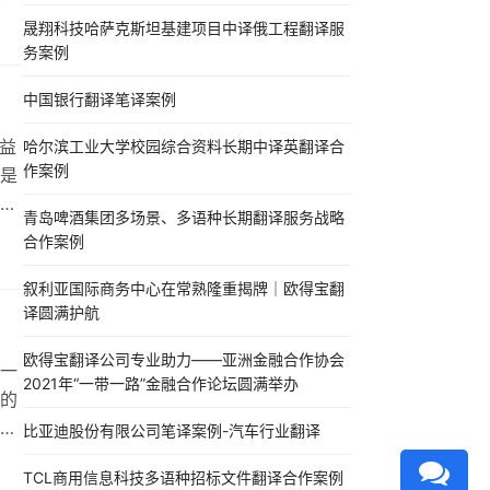
、
晟翔科技哈萨克斯坦基建项目中译俄工程翻译服
务案例
亚院
中国银行翻译笔译案例
益
哈尔滨工业大学校园综合资料长期中译英翻译合
作案例
是
其
青岛啤酒集团多场景、多语种长期翻译服务战略
量
合作案例
得
）
叙利亚国际商务中心在常熟隆重揭牌｜欧得宝翻
译圆满护航
欧得宝翻译公司专业助力——亚洲金融合作协会
一
2021年“一带一路”金融合作论坛圆满举办
的
翻
比亚迪股份有限公司笔译案例-汽车行业翻译
专
TCL商用信息科技多语种招标文件翻译合作案例