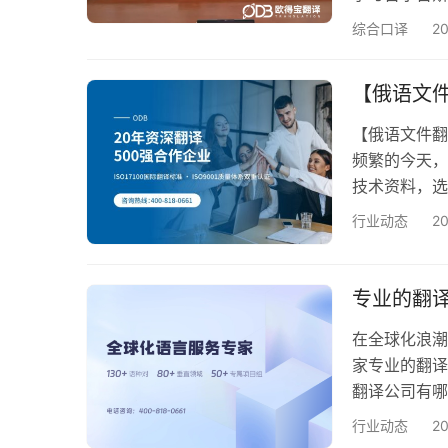
人才培养、校
综合口译
2
校际合作落地
苛。 项目选
【俄语文
校合作专有表
【俄语文件翻
频繁的今天，
技术资料，选
专业性和权威
行业动态
2
与效率。 1
宝翻译作为行
双重会员资质，
专业的翻
在全球化浪潮
家专业的翻译
翻译公司有哪
译公司。 专
行业动态
2
业的服务、丰