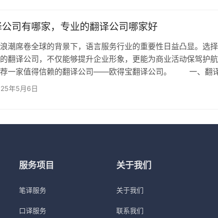
行业多年，拥有20年以上的翻译经验，累计服务了众多世界50
构，是中国翻译协会（TAC）和美国翻译协会（ATA）的企业会
译公司有哪家，专业的翻译公司哪家好
浪潮席卷全球的背景下，语言服务行业的重要性日益凸显。选择
的翻译公司，不仅能够提升企业形象，更能为商业活动保驾护航
推荐一家值得信赖的翻译公司——欧得宝翻译公司。 一、翻
翻译公司（ODB Translation） 欧得宝翻译公司是一家拥有20
025年5月6日
牌企业，凭借丰富的行业经验和卓越的服务质量，在翻译领域树
。以下是欧得宝翻译公司的核心优势： 1、经验丰富 欧得宝翻
的人工翻译经验，建立了海量的术语库和语料库，…
服务项目
关于我们
笔译服务
关于我们
口译服务
联系我们