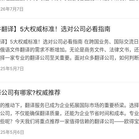
际资源共建等核心议题展开，包含校方高层座谈、专业学术研讨
026年7月7日
洽谈多项环节，对译员学术词汇储备、跨境教育沟通经验要求严
派资深俄语译员，长期深耕中外高校国际交流场景，熟练掌握中
件翻译】5大权威标准！选对公司必看指南
述与工科专业学术术语，整场口译输出流畅严谨，逻辑清晰，…
译】5大权威标准！选对公司必看指南 在跨国业务、国际交流日
俄语文件翻译的需求不断增加。无论是商务文件、法律文书，还
择一家专业的翻译公司至关重要。面对众多翻译公司，如何判断
性？将为您揭示5大权威标准，助您选对翻译公司，确保翻译质
025年5月7日
. 权威认证是基础 一家值得信赖的翻译公司必须具备权威认证。欧
业资深玩家，拥有中国翻译协会（TAC）和美国翻译协会（ATA
同时通过了ISO 9001质量管理体系认证和ISO 1…
译公司有哪家?权威推荐
的推动下，翻译服务已成为企业拓展国际市场的重要桥梁。选择
公司，不仅能确保翻译质量，还能为企业节省时间和成本。专业
些呢？今天我们将重点推荐一家值得信赖的翻译公司——欧得宝
业的翻译公司有哪些？ 在众多翻译公司中，欧得宝翻译公司以其
025年5月6日
富的经验和卓越的口碑脱颖而出。欧得宝翻译公司成立于2004