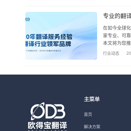
年，深耕翻译
企业及政府机
专业的翻
员…
在如今全球化
家专业、可靠
本文将为您
司推荐 欧得宝
行业动态
2
翻译经验的老
了良好的口碑
司拥有20年
主菜单
首页
解决方案