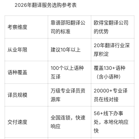
　　2026年翻译服务选购参考表
靠谱邵阳翻译公
欧得宝翻译公司
考察维度
司的标准
的优势
20年翻译行业深
从业年限
建议10年以上
厚积淀
100个以上语种
覆盖130+语种
语种覆盖
互译
（含小语种）
万级专业译员资
20000+专业译
译员规模
源库
员在线对接
56+线下办事
全国连锁，快速
交付速度
处，本地化响应
响应
快