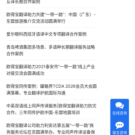
互译长期合作案例
现
欧得宝翻译助力共建“一带一路”：中国（广东）-
保
东盟旅游推介交流活动圆满举行
爱尔眼科西班牙语译中文专项翻译合作案例
青岛啤酒集团多场景、多语种长期翻译服务战略
合作案例
欧得宝翻译助力2021泰安市“一带一路”线上产业
对接交流会圆满成功
欧得宝同传案例：罐箱界TCDA 2026会员大会圆
满落幕，专业翻译护航国际沟通
中英双语线上同声传译服务|欧得宝翻译助力防灾
合作，三年同传护航中国-东盟地震培训
在线咨询
欧得宝翻译公司助力利安达第五届“一带一路”商
务服务论坛在京圆满举办，专业同声传译设备保
留言咨询