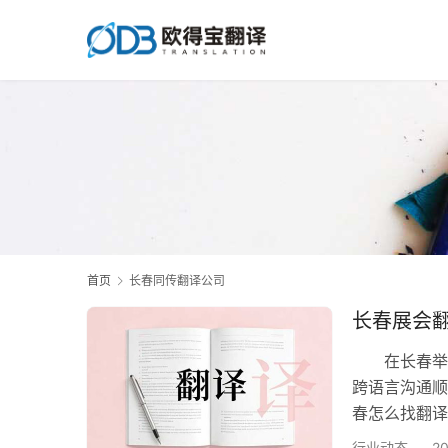
首页
长春同传翻译公司
长春展会
在长春举办
跨语言沟通顺
春怎么找翻译
精准传递产
行业动态
2