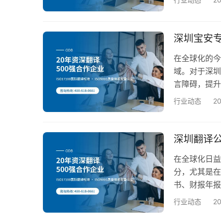
厚的行业背景
是阿拉伯语、
笔译与口译服
深圳宝安
宝翻译…
在全球化的今
域。对于深圳
言障碍，提升
务的选择标准
行业动态
2
台时，资质和
拥有20年的
管理认证和I
深圳翻译
在全球化日益
分，尤其是在
书、财报年报
需要高水平的
行业动态
2
且可靠的服务