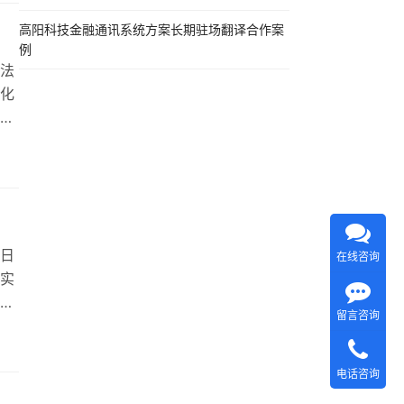
过了
高阳科技金融通讯系统方案长期驻场翻译合作案
例
法
化
提
。
借
翻
…
日
在线咨询
实
的
留言咨询
，
机
丰富
电话咨询
质