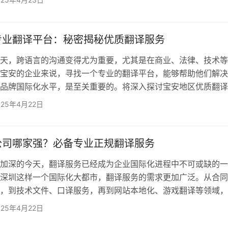
与技术积淀，能够为客户提供精准、高效的小语种翻译服务。无
葡萄牙语、泰语还是俄语等小语种，光明翻译都能够提供高质量
务，帮助客户顺利打入国际市场。 在众多小语种翻译公司中，
专业翻译平台：秘密揭秘优质翻译服务
天，跨语言的沟通变得尤为重要，尤其是在商业、法律、技术等
宝安的企业来说，寻找一个专业的翻译平台，能够帮助他们解决
品牌国际化水平，是至关重要的。将深入探讨宝安地区优质翻译
，并推荐欧得宝翻译公司作为您的翻译合作伙伴。 选择专业翻
025年4月22日
经验至关重要。欧得宝翻译公司作为深圳本地的专业翻译服务商
翻译行业经验，且是中美翻译协会企业会员，已通过ISO 9001质
SO 17100翻译服务认证，保障了翻译质量和服务标准。欧…
公司哪家强？必备专业正规翻译服务
加深的今天，翻译服务已经成为企业国际化进程中不可或缺的一
深圳这样一个国际化大都市，翻译服务的需求更加广泛。从合同
，到技术文件、口译服务，再到网站本地化、游戏翻译等领域，
翻译公司来提供专业的服务。在深圳，哪些翻译公司能够提供强
025年4月22日
呢？我们将为您推荐一家值得信赖的翻译公司——欧得宝翻译公