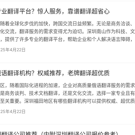
翻译：值得选择的专业翻译公司 作为深圳本土的一家资深翻译公
译拥有20年的翻译经验，是中美翻译协会的企业会员，并且通
专业翻译平台？惊人服务，靠谱翻译超省心
随着全球化步伐的加快，跨国交流日益频繁。无论是商务洽谈、
化交流，翻译服务的需求变得尤为迫切。深圳南山作为科技、文
，提供了许多专业的翻译平台，帮助企业和个人解决语言障碍，
深圳南山哪家翻译平台值得信赖呢？答案是——欧得宝翻译公司
025年4月22日
20年翻译经验，实力认证背书 欧得宝翻译公司自成立以来，凭
质量和强大的专业团队，逐渐成为深圳南山及其他区域受信赖的
作为中美翻译协会企业会员，并通过ISO 9001质量管理体系及I
俄语翻译机构？权威推荐，老牌翻译超优质
区，随着国际化进程的加速，企业对高质量俄语翻译服务的需求
是商务谈判、技术文档翻译，还是文化交流，选择一家专业且有
至关重要。深圳福田地区有哪些翻译机构可以提供权威、超优质
呢？ 选择欧得宝翻译，体验顶级俄语翻译服务 在深圳福田地区
025年4月22日
司凭借其卓越的翻译实力和丰富的经验，成为了众多企业的翻译
深耕20年的翻译公司，欧得宝翻译拥有强大的俄语翻译团队和
验，特别适合需要高质量俄语翻译服务的客户。 1. 资质认证，
圳翻译公司推荐（内附深圳翻译公司报价参考）