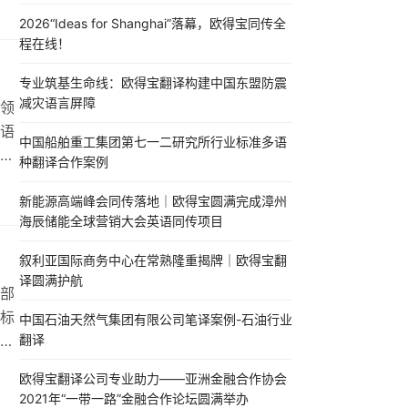
论
2026“Ideas for Shanghai”落幕，欧得宝同传全
的
程在线！
欧得
专业筑基生命线：欧得宝翻译构建中国东盟防震
减灾语言屏障
领
语
中国船舶重工集团第七一二研究所行业标准多语
服
种翻译合作案例
译平
，
新能源高端峰会同传落地｜欧得宝圆满完成漳州
海辰储能全球营销大会英语同传项目
量
叙利亚国际商务中心在常熟隆重揭牌｜欧得宝翻
译圆满护航
部
标
中国石油天然气集团有限公司笔译案例-石油行业
都
翻译
大
欧得宝翻译公司专业助力——亚洲金融合作协会
2021年“一带一路”金融合作论坛圆满举办