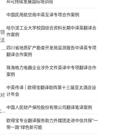
AI可持续发展国际培训班
中国民用航空局中英互译专项合作案例
哈尔滨工业大学校园综合资料长期中译英翻译合
领
作案例
法
准。
四川省地质矿产勘查开发局监测报告中译英专项
翻译合作案例
，机
计划
珠海格力电器企业涉外文件英译中专项翻译合作
 国
案例
中英传译 | 欧得宝翻译助阵第十三届亚太酒店设
计年会
对
中国人民财产保险股份有限公司翻译笔译案例
大黄
O
欧得宝专业翻译服务助力外媒团走进中信共探“一
带一路”绿色新可能
译