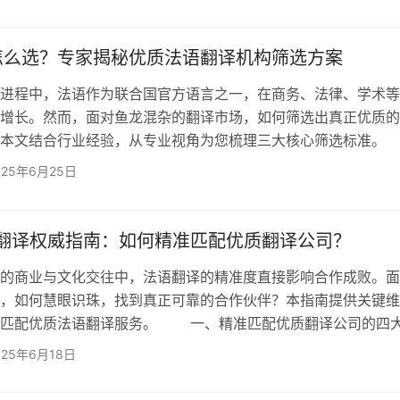
产品说明、市场宣传、会议沟通等多类型…
怎么选？专家揭秘优质法语翻译机构筛选方案
程中，法语作为联合国官方语言之一，在商务、法律、学术等
增长。然而，面对鱼龙混杂的翻译市场，如何筛选出真正优质的
？本文结合行业经验，从专业视角为您梳理三大核心筛选标
力：找准法语翻译的核心场景 法语翻译需求具有高度细分性
025年6月25日
领域覆盖能力​​和​​场景适配性​​。 商务拓展：合同、标书、商业
析报告等文件的专业译员笔译，要求精准严谨，法律效力强。
传译、交替传译、商务谈判口译，对译员的临场反…
语翻译权威指南：如何精准匹配优质翻译公司？
商业与文化交往中，法语翻译的精准度直接影响合作成败。面
，如何慧眼识珠，找到真正可靠的合作伙伴？本指南提供关键维
准匹配优质法语翻译服务。 一、精准匹配优质翻译公司的四
准1：资质认证体系 优质服务商需持有国际公认认证，如IS
025年6月18日
管理）、ISO 17100（翻译服务标准），并具备行业协会背书。例
译公司作为中/美两国翻译协会成员单位，其质量控制体系覆盖