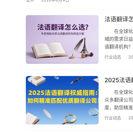
展法语市场时，经常会接触合同协议、技术资料、
法语翻译
在全球化进
域的需求日益
语翻译机构
一、服务能
行业动态
2
构需具备​​多
书、市场分
际会议：同声
2025法
在全球化的
众多翻译公司
度，助您精
金标准 标
行业动态
2
9001（质量
如，欧得宝翻