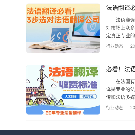
前分析、术语
法语翻译
法语翻译的
对市场上众多
定真正专业
译公司，资
行业动态
2
国翻译协会（
可。 国际标准
认证，是翻
必看！法
在法国有商
译是专业的法
传和法语多媒
准，省钱避
行业动态
2
务文件翻译、
翻译等； 
译难度，我们