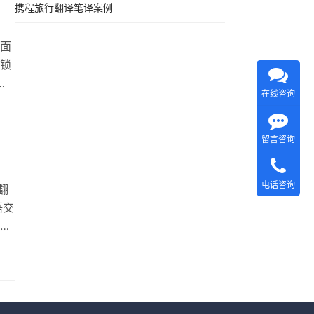
携程旅行翻译笔译案例
面
锁
翻
在线咨询
，中
双重
留言咨询
电话咨询
翻
语交
商
历
翻