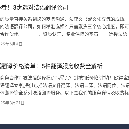
统一、多轮校审等12道流程，确保译文符合目标市场规…
必看！3步选对法语翻译公司
质量直接关系到您的商务沟通、法律文书或文化交流的成败。
的法语翻译公司，如何精准选择？只需聚焦三个核心维度，即可
的合作伙伴。 一、资质认证：专业保障的基石 选择法语
质是首要门槛。正规机构必备： 官方认证：营业执照是基础
025年6月4日
TAC）、美国翻译协会（ATA）等权威机构会员资格彰显行业认
：ISO 9001质量管理体系与ISO 17100翻译服务国际标准
译流程规范化和质量可控的铁证。 译者资质：…
语翻译价格清单：5种翻译服务收费全解析
务合作？被法语翻译报价搞晕头？别被”低价陷阱”坑！欧得宝
语翻译专家,提供包括法语文件翻译、法语口译、法语同传、法
体翻译等全系列法语翻译服务。以下是我们的服务详情及收费标
坑必看！ 一、法语文件翻译怎么收费？ 服务范围：法语
025年3月31日
法语合同翻译、法语法律文书翻译、法语技术文件翻译、法语病
收费标准：根据行业标准按千字/词计费，根据文件的专业性和
提供不同级别的笔译服务，价格相应调整，…