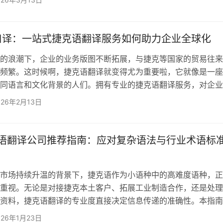
确传递、规避风险的关键。 如何选择优质捷克语翻译公司？
维度 资质与经验是基础保障。专业翻译公司通常具备权威认
公司，成立于2006年，不仅是全球化与本地化重点推荐机构，
口译：一站式捷克语翻译服务如何助力企业全球化
浪潮下，企业的业务版图不断拓展，与捷克等国家的贸易往来
频繁。这时候啊，捷克语翻译就变得尤为重要啦，它就像是一座
同语言和文化背景的人们。拥有专业的捷克语翻译服务，对企业
起着关键作用。 为什么选择专业捷克语翻译至关重要 精
026年2月13日
专业的捷克语翻译能够准确无误地传达信息。就拿一家外贸企
和捷克的客户签订一份重要的商务合同。如果翻译不准确，一个
，可能就会导致双方对合同条款的理解出现偏差，进而引发商业
克语翻译公司推荐指南：应对复杂语法与行业术语标
场持续升温的背景下，捷克语作为小语种中的高难度语种，正
重视。无论是对接捷克本土客户、拓展工业制造合作，还是处理
资料，捷克语翻译的专业度直接决定信息传递的准确性。本指南
译的核心难点，系统解析选择专业捷克语翻译公司的关键标准，
026年1月23日