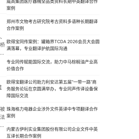
威高集团医疗器械全品类资料长期中英翻译合作
需关
案例
证，
还
郑州市文物考古研究院考古资料多语种长期翻译
合作案例
、
欧得宝同传案例：罐箱界TCDA 2026会员大会圆
桥
满落幕，专业翻译护航国际沟通
的
准
专业同传赋能国际交流，助力中马棕榈油产业高
业来
价值合作
术
欧得宝翻译公司助力利安达第五届“一带一路”商
纠
准
务服务论坛在京圆满举办，专业同声传译设备保
障国际交流
被
珠海格力电器企业涉外文件英译中专项翻译合作
案例
法
将
内蒙古伊利实业集团股份有限公司企业文件中英
并
互译长期合作案例