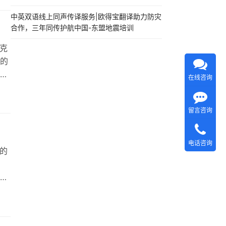
捷
，
中英双语线上同声传译服务|欧得宝翻译助力防灾
合作，三年同传护航中国-东盟地震培训
逻
克
的
量
在线咨询
您
与
留言咨询
如
掌
电话咨询
的
，
智
的
如