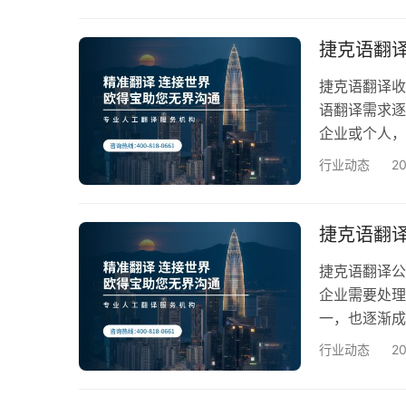
重点推荐欧
克语属于斯拉
捷克语翻
句法灵活但逻
辑关系。…
捷克语翻译收
语翻译需求逐
企业或个人，
标准会直接影
行业动态
2
更好地理解和
翻译内容的难
法律文件、医
捷克语翻
握…
捷克语翻译公
企业需要处理
一，也逐渐成
避免陷入低价
行业动态
2
选择。 第一
是该公司的资