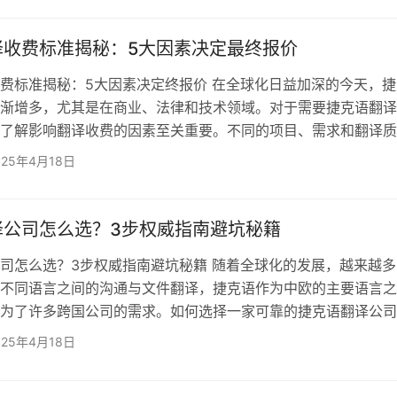
得宝翻译公司。 一、捷克语语言特性决定翻译门槛极高 
夫语系，语法结构复杂，名词有七个格变化，动词存在体的变化
译收费标准揭秘：5大因素决定最终报价
辑严谨。捷克语翻译不仅需要扎实的语言功底，更要理解上下文
费标准揭秘：5大因素决定终报价 在全球化日益加深的今天，捷
渐增多，尤其是在商业、法律和技术领域。对于需要捷克语翻译
了解影响翻译收费的因素至关重要。不同的项目、需求和翻译质
响终的收费标准。将揭秘影响捷克语翻译收费的五大因素，帮助
025年4月18日
预测翻译费用。 1. 翻译难度与领域专精 捷克语翻译的收费标准
度密切相关。一般来说，技术性强或专业性要求高的翻译项目（
学报告、工程技术文献等）将收费较高。这是因为需要译员不仅
译公司怎么选？3步权威指南避坑秘籍
司怎么选？3步权威指南避坑秘籍 随着全球化的发展，越来越多
不同语言之间的沟通与文件翻译，捷克语作为中欧的主要语言之
为了许多跨国公司的需求。如何选择一家可靠的捷克语翻译公司
陷阱或翻译质量问题？将为您提供3个实用步骤，帮助您做出明
025年4月18日
步：检查公司资质与认证 在选择捷克语翻译公司时，首先要关注
质和认证。一家专业的翻译公司应该拥有相关的行业资质认证，