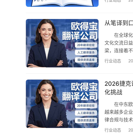
确保信息准
注三大核心
如欧得宝翻译
从笔译到
是A…
在全球化的
文化交流日益
梁，连接着不
国际化发展
行业动态
2
传达信息 
说吧，他们要
语的错误理解
2026捷
纷。专…
化挑战
在中东欧市
越来越多企业
律合规与技术
围绕捷克语翻
行业动态
2