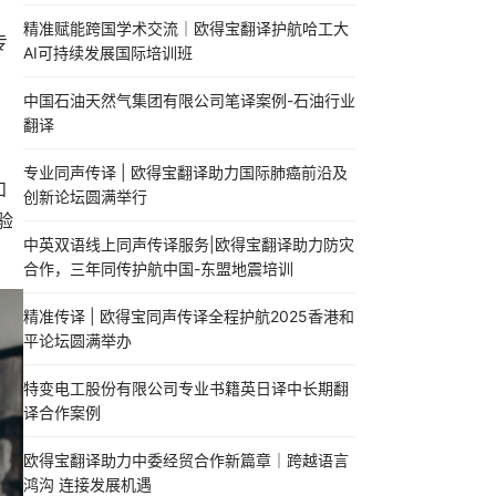
精准赋能跨国学术交流｜欧得宝翻译护航哈工大
专
AI可持续发展国际培训班
中国石油天然气集团有限公司笔译案例-石油行业
翻译
专业同声传译 | 欧得宝翻译助力国际肺癌前沿及
和
创新论坛圆满举行
验
中英双语线上同声传译服务|欧得宝翻译助力防灾
合作，三年同传护航中国-东盟地震培训
精准传译 | 欧得宝同声传译全程护航2025香港和
平论坛圆满举办
特变电工股份有限公司专业书籍英日译中长期翻
译合作案例
欧得宝翻译助力中委经贸合作新篇章｜跨越语言
鸿沟 连接发展机遇