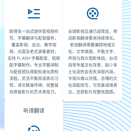
欧得宝一站式提供音视频听
全球影视互通已成常态，带
写、字幕翻译与配音服务，
动影视翻译需求持续增长。
覆盖影视、会议、教学视
影视翻译需要兼顾地域文
频、光盘及老式录像素材，
化、文学美感，平衡文字、
支持 FLASH 字幕配音、视频
声效与观众观影体验。台词
配字幕制作。专业字幕译制
自带专属文化背景，缺少本
与配音团队搭配标准化质检
土化润色会丢失深层内涵，
流程，灵活平衡双语表达习
令观众难以共情。合理的文
惯，译文精准传神，完整留
化适配改写，可完善语境表
存原版影片的艺术表现力。
达，还原影片完整氛围感。
听译翻译