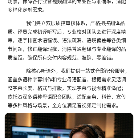
场景，保障各行业音视频翻译的专业性与准确率，适配
多样化定制需求。
ᅟᅠᅟᅠ我们建立双层质控审核体系，严格把控翻译品
质。译员完成初译听写后，专业校对团队会进行深度精
审，逐字排查术语错误、语法疏漏、语境偏差等各类细
节问题，修正翻译瑕疵，消除普通翻译与专业翻译的品
质差距，确保所有交付内容规范、准确、零差错。
ᅟᅠᅟᅠ除核心听译外，我们提供一站式音影配套服务，
涵盖多语种字幕制作和专业母语配音。根据需求灵活调
整字幕长度、格式与排版，实现字幕与视频精准适配；
依托资深多语种母语配音团队，适配商务、科普、宣传
等多种风格与场景，全方位满足音视频定制化需求。