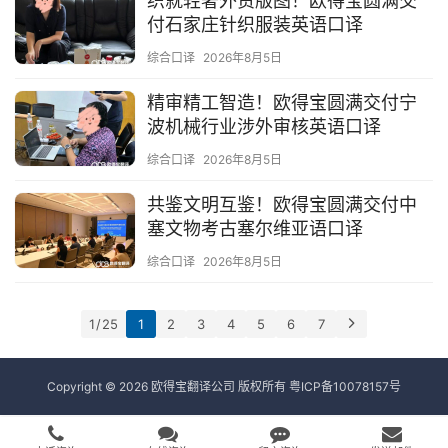
织就轻奢外贸版图！欧得宝圆满交
付石家庄针织服装英语口译
综合口译
2026年8月5日
精审精工智造！欧得宝圆满交付宁
波机械行业涉外审核英语口译
综合口译
2026年8月5日
共鉴文明互鉴！欧得宝圆满交付中
塞文物考古塞尔维亚语口译
综合口译
2026年8月5日
1 / 25
1
2
3
4
5
6
7
Copyright © 2026 欧得宝翻译公司 版权所有
粤ICP备10078157号