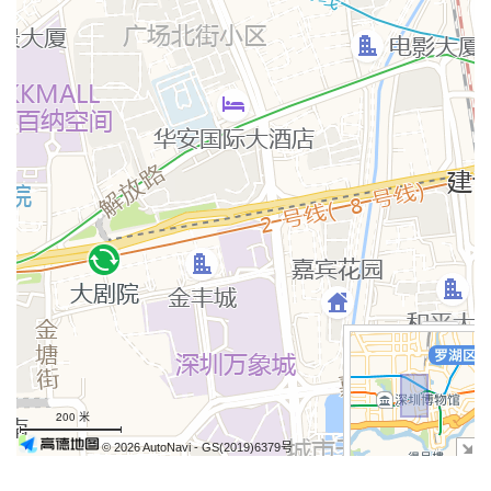
+
−
200 米
© 2026 AutoNavi
- GS(2019)6379号