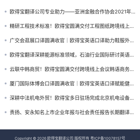
欧得宝翻译公司专业助力——亚洲金融合作协会2021年“一带一路”金融合作论坛圆满举办
精研工程技术标准！欧得宝圆满交付工程图纸跨境线上英语口译
广交会逛展口译圆满收官｜欧得宝英语口译助力鞋服外贸抢抓商机
欧得宝翻译深耕能源标准领域，石油行业国际研讨英语口译交付落地长春
云联中韩商贸！欧得宝圆满交付跨境线上会议韩语商务口译
厦门国际体博会口译圆满收官｜欧得宝英语口译赋能健身外贸出海
深耕中法机电外贸！欧得宝多日驻场完成北京机电设备法语陪同口译服务
责扬、安永知名上市企业年报与社会责任报告长期翻译合作案例
Copyright © 2026 欧得宝翻译公司 版权所有
粤ICP备10078157号