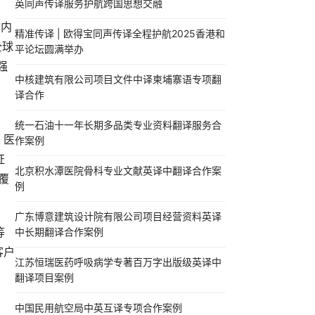
英同声传译服务护航跨国思想交融
业内
精准传译 | 欧得宝同声传译全程护航2025香港和
全球
平论坛圆满举办
强
中核建筑有限公司项目文件中译柬埔寨语专项翻
译合作
统一石油十一年长期多品类专业资料翻译服务合
、医
作案例
证
北京积水潭医院骨科专业文献英译中翻译合作案
覆
例
广东博意建筑设计院有限公司项目经营资料英译
等
中长期翻译合作案例
客户
江苏恒瑞医药呼吸病学专著百万字出版级英译中
翻译项目案例
中国民用航空局中英互译专项合作案例